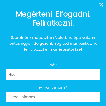
13616
Megérteni. Elfogadni.
Feliratkozni.
01. Az Alapítványról
02. Csapatunk
Szeretnénk megosztani Veled, ha épp valami
03. Közérdekű Információk
fontos ügyön dolgozunk. Segíted munkánkat, ha
feliratkozol e-mail értesítőnkre!
04. Autista Mintaház – Diagnosztikai és Terápiás
Centrum
05. AUTTALENT 2021
Név
06. AUTTALENT 2023
07. AUTTALENT 2025
E-mail címem
*
08. AUTTALENT 2025 – Kuratórium
AUTTALENT 2025 – Kuratórium