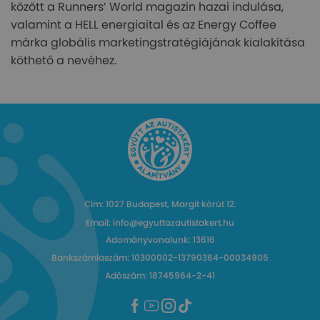
között a Runners’ World magazin hazai indulása,
valamint a HELL energiaital és az Energy Coffee
márka globális marketingstratégiájának kialakítása
köthető a nevéhez.
Cím: 1027 Budapest, Margit körút 12.
Email: info@egyuttazautistakert.hu
Adományvonalunk: 13616
Bankszámlaszám: 10300002-13790364-00034905
Adószám: 18745964-2-41