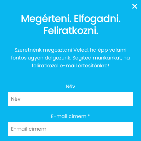
13616
Megérteni. Elfogadni.
Feliratkozni.
AUTTALENT - Kuratórium
Szeretnénk megosztani Veled, ha épp valami
fontos ügyön dolgozunk. Segíted munkánkat, ha
feliratkozol e-mail értesítőnkre!
Név
E-mail címem
*
Pantl Péter
MOL-csoport, kommunikációs igazgató