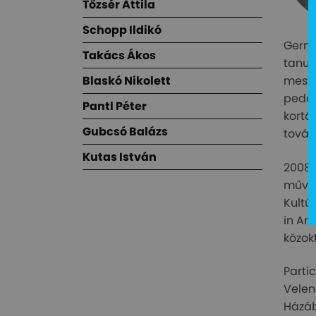
Tőzsér Attila
Schopp Ildikó
Germa
Takács Ákos
tanul
Blaskó Nikolett
meste
pedag
Pantl Péter
kortá
Gubcsó Balázs
továb
Kutas István
2008 
művés
Kultú
in Ar
közok
Parti
Velen
Házáb