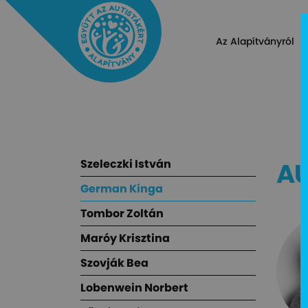
Az Alapítványról
Szeleczki István
AU
German Kinga
Tombor Zoltán
Maróy Krisztina
Szovják Bea
Lobenwein Norbert