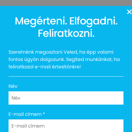
13
Megérteni. Elfogadni.
Auttalent 2025
Média
Social
Kapcsolat
Shop
Feliratkozni.
Szeretnénk megosztani Veled, ha épp valami
fontos ügyön dolgozunk. Segíted munkánkat, ha
feliratkozol e-mail értesítőnkre!
TTALENT - Kuratórium
Név
German Kinga
E-mail címem
*
Moholy-Nagy Művészeti Egyetem,
művészettörténész, egyetemi doc