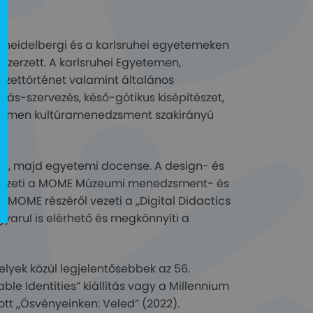
a heidelbergi és a karlsruhei egyetemeken
 szerzett. A karlsruhei Egyetemen,
szettörténet valamint általános
ítás-szervezés, késő-gótikus kisépítészet,
temen kultúramenedzsment szakirányú
sa, majd egyetemi docense. A design- és
 vezeti a MOME Múzeumi menedzsment- és
MOME részéről vezeti a „Digital Didactics
arul is elérhető és megkönnyíti a
elyek közül legjelentősebbek az 56.
le Identities” kiállítás vagy a Millennium
tt „Ösvényeinken: Veled” (2022).