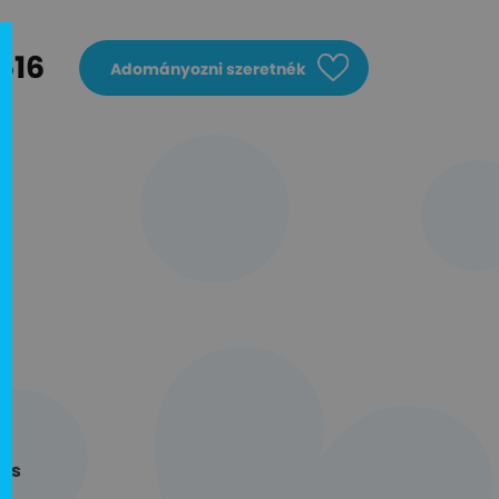
616
Adományozni szeretnék
ens