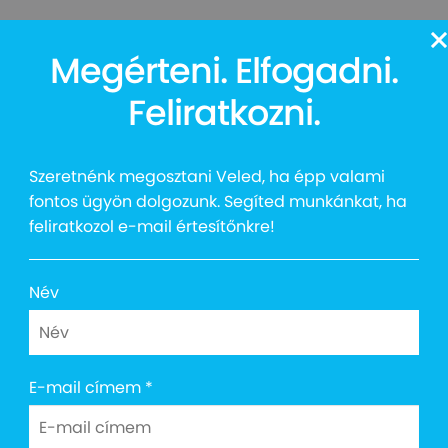
13
Megérteni. Elfogadni.
Auttalent 2025
Média
Social
Kapcsolat
Shop
Feliratkozni.
Szeretnénk megosztani Veled, ha épp valami
fontos ügyön dolgozunk. Segíted munkánkat, ha
feliratkozol e-mail értesítőnkre!
tista Mintaház – Diagnos
entrum
Név
ső Autista Mintaház – Diagnosztikai és Terápiás Centrum
 az autizmussal élő gyerekeket és családjaikat Budapes
E-mail címem
*
t, valamint javában zajlanak a Mintaház felújításának 
Pál Országos Gyermekgyógyászati Intézet és az Együtt a