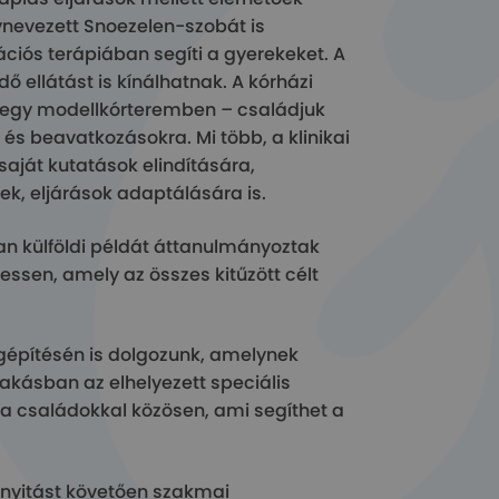
ynevezett Snoezelen-szobát is
ciós terápiában segíti a gyerekeket. A
ő ellátást is kínálhatnak. A kórházi
at egy modellkórteremben – családjuk
és beavatkozásokra. Mi több, a klinikai
saját kutatások elindítására,
k, eljárások adaptálására is.
alan külföldi példát áttanulmányoztak
ssen, amely az összes kitűzött célt
megépítésén is dolgozunk, amelynek
akásban az elhelyezett speciális
 a családokkal közösen, ami segíthet a
egnyitást követően szakmai