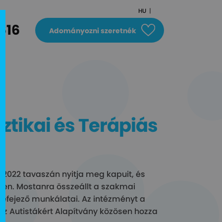
HU
616
Adományozni szeretnék
ztikai és Terápiás
 2022 tavaszán nyitja meg kapuit, és
ten. Mostanra összeállt a szakmai
befejező munkálatai. Az intézményt a
z Autistákért Alapítvány közösen hozza