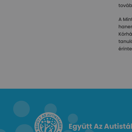
továb
A Min
hanem
Kórhá
tanul
érinte
Együtt Az Autistá