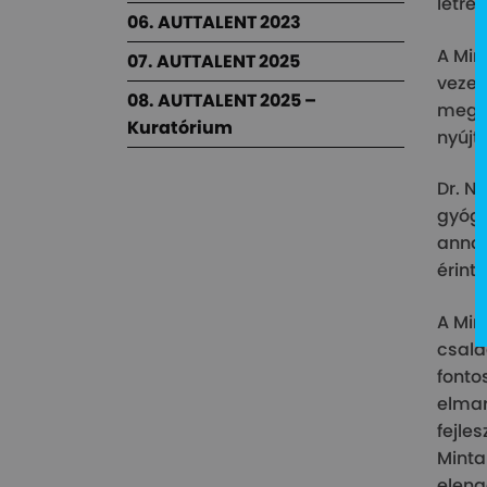
létre.
06. AUTTALENT 2023
A Min
07. AUTTALENT 2025
vezet
08. AUTTALENT 2025 –
megfe
Kuratórium
nyújt
Dr. N
gyógy
annak
érint
A Min
csalá
fonto
elmar
fejle
Minta
eleng