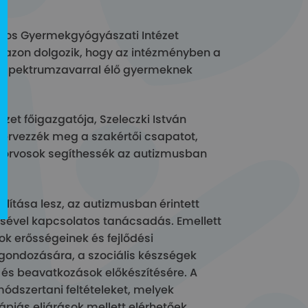
ágos Gyermekgyógyászati Intézet
ny azon dolgozik, hogy az intézményben a
s spektrumzavarral élő gyermeknek
et főigazgatója, Szeleczki István
zervezzék meg a szakértői csapatot,
 orvosok segíthessék az autizmusban
llítása lesz, az autizmusban érintett
sével kapcsolatos tanácsadás. Emellett
ok erősségeinek és fejlődési
gondozására, a szociális készségek
 és beavatkozások előkészítésére. A
ódszertani feltételeket, melyek
ápiás eljárások mellett elérhetőek