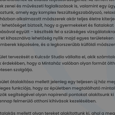
ek zenei és művészeti foglalkozások is, valamint egy úg
hoztunk, amely egy komplex feszültségszabályozó, relaxá
házban alkalmazott módszerek akár teljes életre kiterjed
r lehetőséget biztosít, hogy a gyermekeket és fiatalok
ásával együtt – készítsék fel a szükséges vizsgálatokra 
ret kihasználva lehetőség nyílik majd egyes területeken 
mberek képzésére, és a legkorszerűbb külföldi módszere
ület tervezését a Kulcsár Studio vállalta el, akik számt
 érdekében, hogy a Mintaház valóban olyan formát ölthe
etesen szolgálja.
pület átalakítása mellett jelenleg egy teljesen új ház 
leges funkciója, hogy az épületben megtalálható mintal
zök segítségével olyan napirendi pontokat alakítsunk ki
nnap felmerülő otthoni kihívások kezelésében.
talakás mellett olyan tereket alakítottunk ki, ahol a m