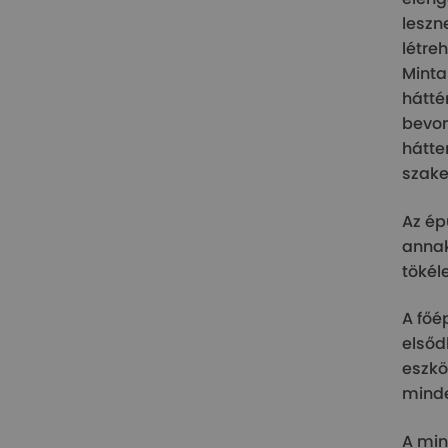
leszn
létre
Minta
hátté
bevon
hátte
szake
Az ép
annak
tökél
A főé
elsőd
eszkö
minde
A min