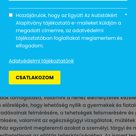
Hozzájárulok, hogy az Együtt Az Autistákért
*
taház ötlete három éve született meg, a Heim Pál Orsz
Alapítvány tájékoztató e-maileket küldjön a
ője, Dr. Nagy Anikó és az Együtt az Autistákért Alapítvá
megadott címemre, az adatvédelmi
lelő szakmai csapat segítségével minél több autizmu
tájékoztatóban foglaltakat megismertem és
hassanak segítséget.
elfogadom.
agy Anikó, a Heim Pál Országos Gyermekgyógyászati Intéz
pedagógust kérte fel, hogy közösen állítsák össze, és s
Adatvédelmi tájékoztatónk
 érdekében, hogy a legkiválóbb gyógypedagógusok és
ett családokat.
CSATLAKOZOM
taház elsődleges feladata a minél korábbi diagnózis felá
dok támogatása, valamint a nehéz élethelyzetek kezelé
s előrelépés, hogy lehetőség nyílik a gyermekek és fiatal
adásainak felmérésére, a tehetségek felismerésére és 
sztésére, valamint az egészségügyi vizsgálatok, műtétek
ház egyaránt megteremti azokat a személyi, tárgyi és m
edhetetlenek az ellátás teljeskörűségéhez. Az ismert ter