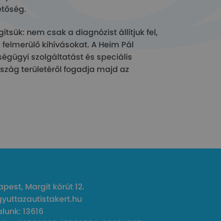
etőség.
tsük: nem csak a diagnózist állítjuk fel,
felmerülő kihívásokat. A Heim Pál
égügyi szolgáltatást és speciális
rszág területéről fogadja majd az
pest, Margit körút 12.
gyuttazautistakert.hu
unk: 13616