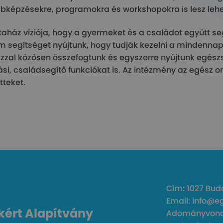
bképzésekre, programokra és workshopokra is lesz leh
taház víziója, hogy a gyermeket és a családot együtt segí
 segítséget nyújtunk, hogy tudják kezelni a mindennap 
zzal közösen összefogtunk és egyszerre nyújtunk egészs
ási, családsegítő funkciókat is. Az intézmény az egész o
tteket.
Cím: 1027 Buda
Email: info@e
kért Alapítvány
Adományvonal