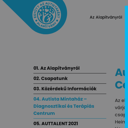
Az Alapítványról
01. Az Alapítványról
Au
02. Csapatunk
C
03. Közérdekű Információk
04. Autista Mintaház –
Az el
Diagnosztikai és Terápiás
várja
Centrum
csapa
Heim 
05. AUTTALENT 2021