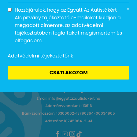
Notice
: Trying to access array offset on value of
type null in
Hozzájárulok, hogy az Együtt Az Autistákért
*
/home/egyuttazautistak/public_html/wp-
Alapítvány tájékoztató e-maileket küldjön a
content/themes/frontend/single-media-
megadott címemre, az adatvédelmi
videos.php
on line
10
tájékoztatóban foglaltakat megismertem és
elfogadom.
Adatvédelmi tájékoztatónk
CSATLAKOZOM
Cím: 1027 Budapest, Margit körút 12.
Email: info@egyuttazautistakert.hu
Adományvonalunk: 13616
Bankszámlaszám: 10300002-13790364-00034905
Adószám: 18745964-2-41