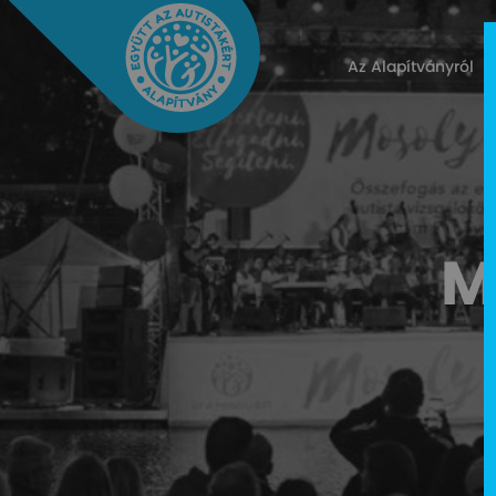
Az Alapítványról
M