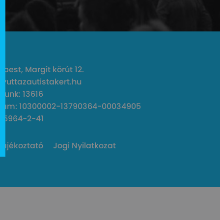
pest, Margit körút 12.
gyuttazautistakert.hu
unk: 13616
zám: 10300002-13790364-00034905
45964-2-41
Tájékoztató
Jogi Nyilatkozat