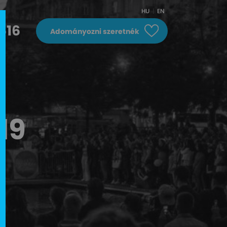
HU
EN
616
Adományozni szeretnék
19