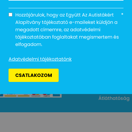
Hozzájárulok, hogy az Együtt Az Autistákért
*
Alapítvány tájékoztató e-maileket küldjön a
megadott címemre, az adatvédelmi
tájékoztatóban foglaltakat megismertem és
Cím: 1027 Buda
elfogadom.
Email: info@e
kért Alapítvány
Adományvonal
Adatvédelmi tájékoztatónk
Bankszámlas
Adószám: 187
CSATLAKOZOM
Adatvédelmi 
Átláthatóság