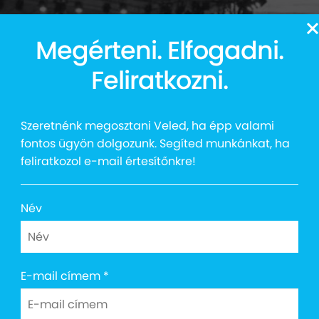
13
Megérteni. Elfogadni.
Auttalent 2025
Média
Social
Kapcsolat
Shop
Feliratkozni.
Szeretnénk megosztani Veled, ha épp valami
fontos ügyön dolgozunk. Segíted munkánkat, ha
feliratkozol e-mail értesítőnkre!
osoly koncert 20
Név
E-mail címem
*