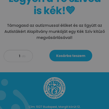
is kék!💙
Támogasd az autizmussal élőket és az Együtt az
Autistákért Alapítvány munkáját egy Kék Szív kitűző
megvásárlásával!
Kék
Kosárba teszem
db
Szív
mennyiség
Cím: 1027 Budapest, Margit körút 12.