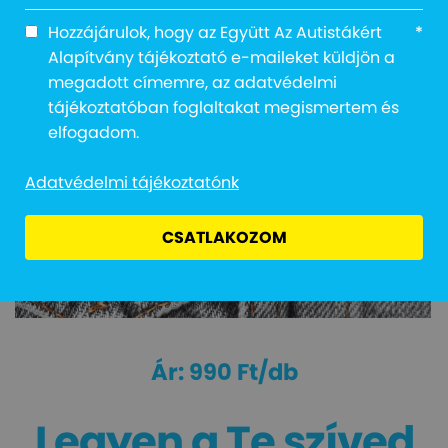
Hozzájárulok, hogy az Együtt Az Autistákért
*
Alapítvány tájékoztató e-maileket küldjön a
megadott címemre, az adatvédelmi
tájékoztatóban foglaltakat megismertem és
elfogadom.
Adatvédelmi tájékoztatónk
CSATLAKOZOM
990
Ft
Legyen a Te szíved