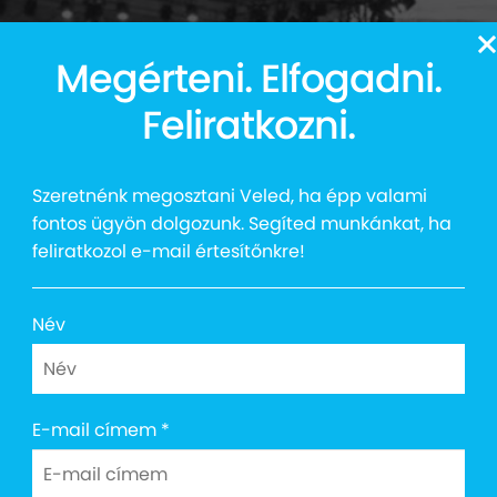
13
Megérteni. Elfogadni.
Auttalent 2025
Média
Social
Kapcsolat
Shop
Feliratkozni.
Szeretnénk megosztani Veled, ha épp valami
fontos ügyön dolgozunk. Segíted munkánkat, ha
feliratkozol e-mail értesítőnkre!
ZamJam 2022
Név
E-mail címem
*