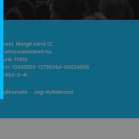
pest, Margit körút 12.
gyuttazautistakert.hu
unk: 13616
zám: 10300002-13790364-00034905
45964-2-41
Tájékoztató
Jogi Nyilatkozat