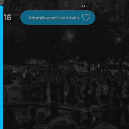
HU
616
Adományozni szeretnék