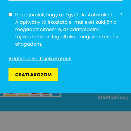
Hozzájárulok, hogy az Együtt Az Autistákért
*
Alapítvány tájékoztató e-maileket küldjön a
megadott címemre, az adatvédelmi
tájékoztatóban foglaltakat megismertem és
Cím: 1027 Buda
elfogadom.
Email: info@e
kért Alapítvány
Adományvonal
Adatvédelmi tájékoztatónk
Bankszámlas
Adószám: 187
CSATLAKOZOM
Adatvédelmi 
Átláthatóság