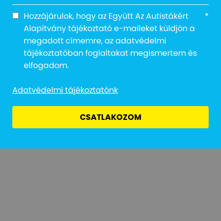
Hozzájárulok, hogy az Együtt Az Autistákért
*
Alapítvány tájékoztató e-maileket küldjön a
megadott címemre, az adatvédelmi
tájékoztatóban foglaltakat megismertem és
Adatvédelmi Tájékoztató
Jogi Nyilatkozat
Átláthatóság
elfogadom.
Adatvédelmi tájékoztatónk
CSATLAKOZOM