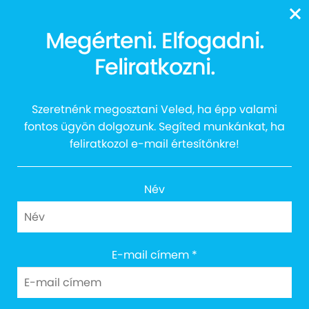
13616
Megérteni. Elfogadni.
Vidám délután a Fradi
Feliratkozni.
pályán
Szeretnénk megosztani Veled, ha épp valami
fontos ügyön dolgozunk. Segíted munkánkat, ha
feliratkozol e-mail értesítőnkre!
Név
Cím: 1027 Budapest, Margit körút 12.
E-mail címem
*
Email: info@egyuttazautistakert.hu
Adományvonalunk: 13616
Bankszámlaszám: 10300002-13790364-00034905
Adószám: 18745964-2-41