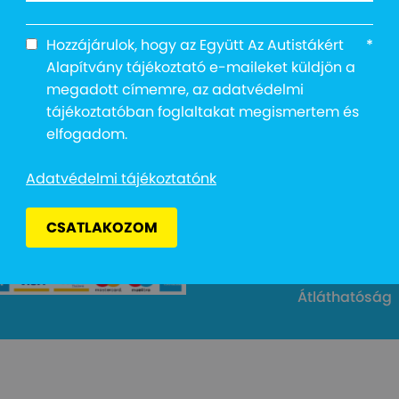
Hozzájárulok, hogy az Együtt Az Autistákért
*
Alapítvány tájékoztató e-maileket küldjön a
megadott címemre, az adatvédelmi
tájékoztatóban foglaltakat megismertem és
Cím: 1027 Buda
elfogadom.
Email: info@e
kért Alapítvány
Adományvonal
Adatvédelmi tájékoztatónk
Bankszámlas
Adószám: 187
CSATLAKOZOM
Adatvédelmi 
Átláthatóság