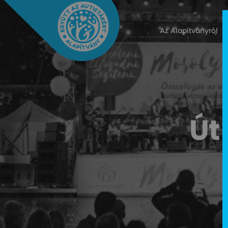
Az Alapítványról
Út