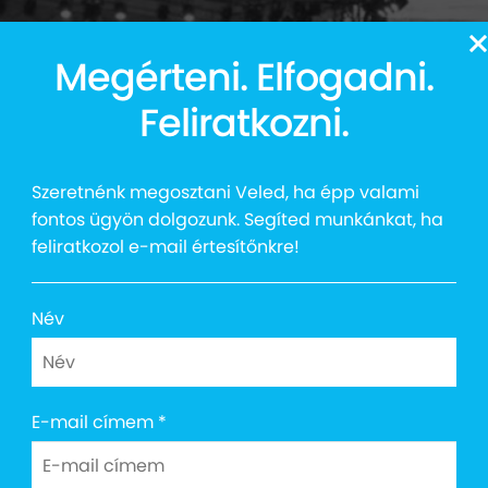
13
Megérteni. Elfogadni.
Auttalent 2025
Média
Social
Kapcsolat
Shop
Feliratkozni.
Szeretnénk megosztani Veled, ha épp valami
fontos ügyön dolgozunk. Segíted munkánkat, ha
feliratkozol e-mail értesítőnkre!
 a Mosolyért Adv
Név
E-mail címem
*