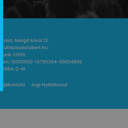
pest, Margit körút 12.
gyuttazautistakert.hu
unk: 13616
zám: 10300002-13790364-00034905
45964-2-41
Tájékoztató
Jogi Nyilatkozat