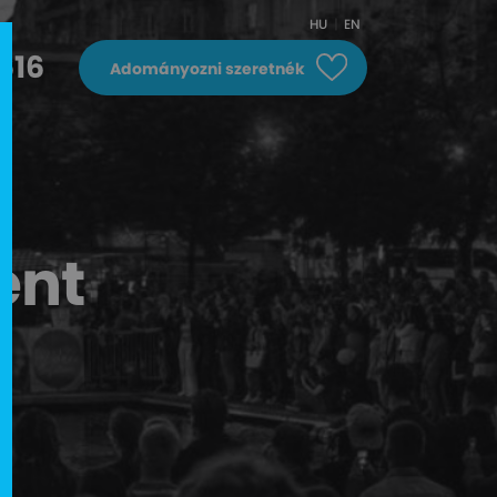
HU
EN
616
Adományozni szeretnék
ent