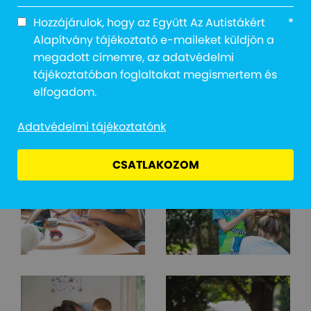
Hozzájárulok, hogy az Együtt Az Autistákért
*
Alapítvány tájékoztató e-maileket küldjön a
megadott címemre, az adatvédelmi
tájékoztatóban foglaltakat megismertem és
elfogadom.
Adatvédelmi tájékoztatónk
CSATLAKOZOM