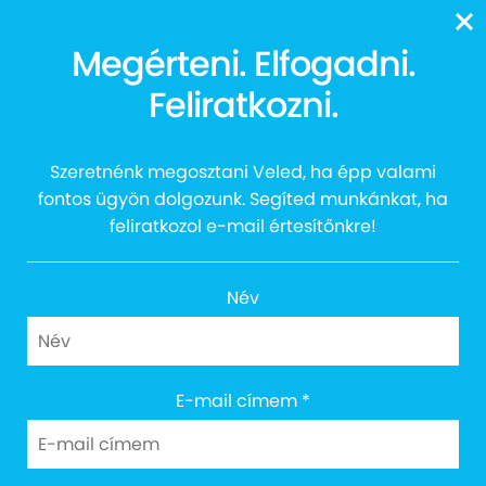
13616
Megérteni. Elfogadni.
Szikra Tehetséggondozó
Feliratkozni.
Tábor 2021
Szeretnénk megosztani Veled, ha épp valami
fontos ügyön dolgozunk. Segíted munkánkat, ha
feliratkozol e-mail értesítőnkre!
Név
E-mail címem
*