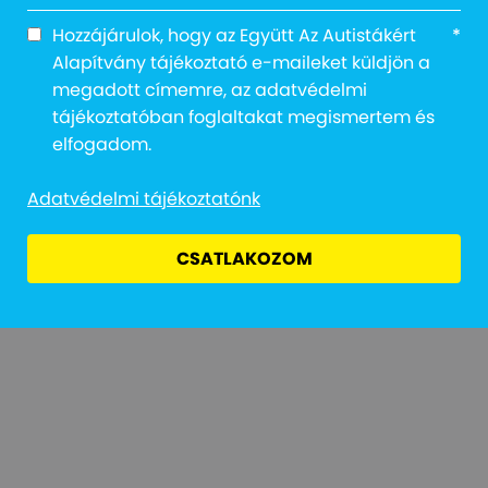
Hozzájárulok, hogy az Együtt Az Autistákért
*
Alapítvány tájékoztató e-maileket küldjön a
megadott címemre, az adatvédelmi
tájékoztatóban foglaltakat megismertem és
Adatvédelmi Tájékoztató
Jogi Nyilatkozat
Átláthatóság
elfogadom.
Adatvédelmi tájékoztatónk
CSATLAKOZOM