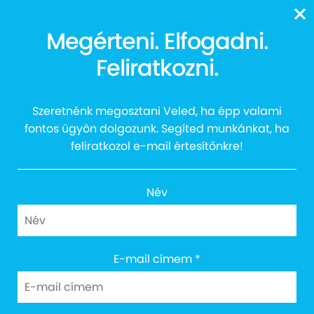
13616
Megérteni. Elfogadni.
Szikra Tehetséggondozó
Feliratkozni.
Tábor 2021
Szeretnénk megosztani Veled, ha épp valami
fontos ügyön dolgozunk. Segíted munkánkat, ha
feliratkozol e-mail értesítőnkre!
Név
Cím: 1027 Budapest, Margit körút 12.
E-mail címem
*
Email: info@egyuttazautistakert.hu
Adományvonalunk: 13616
Bankszámlaszám: 10300002-13790364-00034905
Adószám: 18745964-2-41