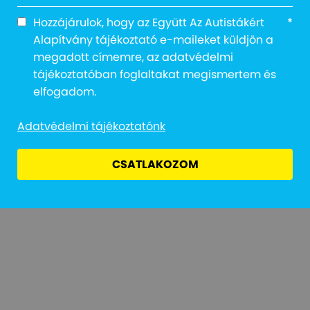
Hozzájárulok, hogy az Együtt Az Autistákért
*
Alapítvány tájékoztató e-maileket küldjön a
megadott címemre, az adatvédelmi
tájékoztatóban foglaltakat megismertem és
Adatvédelmi Tájékoztató
Jogi Nyilatkozat
Átláthatóság
elfogadom.
Adatvédelmi tájékoztatónk
CSATLAKOZOM