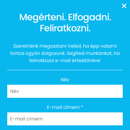
13616
Megérteni. Elfogadni.
Mosolykoncert promó
Feliratkozni.
videók
Szeretnénk megosztani Veled, ha épp valami
fontos ügyön dolgozunk. Segíted munkánkat, ha
feliratkozol e-mail értesítőnkre!
Név
Cím: 1027 Budapest, Margit körút 12.
E-mail címem
*
Email: info@egyuttazautistakert.hu
Adományvonalunk: 13616
Bankszámlaszám: 10300002-13790364-00034905
Adószám: 18745964-2-41