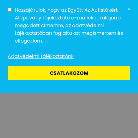
Hozzájárulok, hogy az Együtt Az Autistákért
*
Alapítvány tájékoztató e-maileket küldjön a
megadott címemre, az adatvédelmi
tájékoztatóban foglaltakat megismertem és
Adatvédelmi Tájékoztató
Jogi Nyilatkozat
Átláthatóság
elfogadom.
Adatvédelmi tájékoztatónk
CSATLAKOZOM