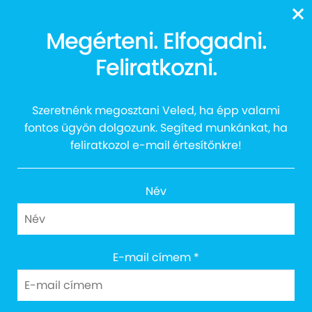
13616
Megérteni. Elfogadni.
Feliratkozni.
Kék Szív telefontok
Szeretnénk megosztani Veled, ha épp valami
fontos ügyön dolgozunk. Segíted munkánkat, ha
feliratkozol e-mail értesítőnkre!
Név
Cím: 1027 Budapest, Margit körút 12.
E-mail címem
*
Email: info@egyuttazautistakert.hu
Adományvonalunk: 13616
Bankszámlaszám: 10300002-13790364-00034905
Adószám: 18745964-2-41