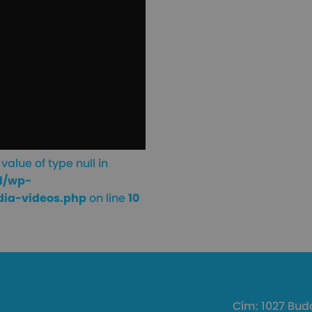
value of type null in
l/wp-
dia-videos.php
on line
10
Cím: 1027 Buda