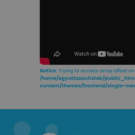
Notice
: Trying to access array offset on 
/home/egyuttazautistak/public_htm
content/themes/frontend/single-me