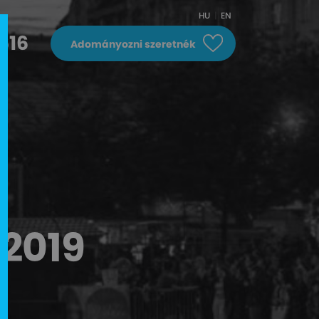
HU
EN
616
Adományozni szeretnék
 2019