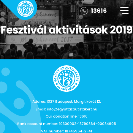
13616
Fesztivál aktivitások 2019
Addres: 1027 Budapest, Margit körút 12.
Email: info@egyuttazautistakert.hu
Our donation line: 13616
Bank account number: 10300002-13790364-00034905
VAT number: 18745964-2-41