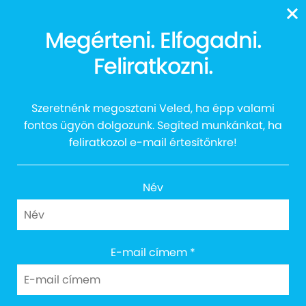
13616
Megérteni. Elfogadni.
Feliratkozni.
Csudibogár Club
Szeretnénk megosztani Veled, ha épp valami
fontos ügyön dolgozunk. Segíted munkánkat, ha
feliratkozol e-mail értesítőnkre!
Név
E-mail címem
*