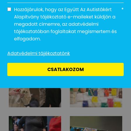
Hozzájárulok, hogy az Együtt Az Autistákért
*
Alapítvány tájékoztató e-maileket küldjön a
megadott címemre, az adatvédelmi
tájékoztatóban foglaltakat megismertem és
elfogadom.
Adatvédelmi tájékoztatónk
CSATLAKOZOM