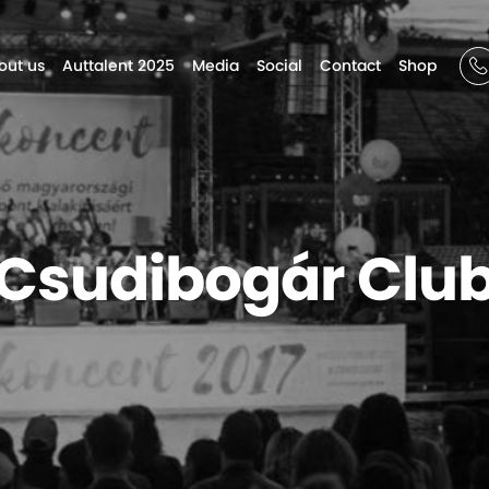
out us
Auttalent 2025
Media
Social
Contact
Shop
Csudibogár Clu