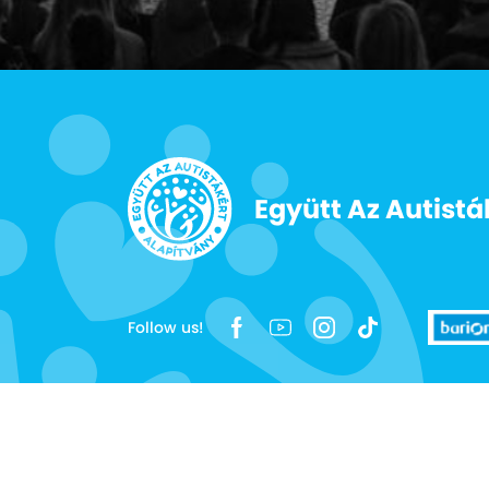
Együtt Az Autistá
Follow us!