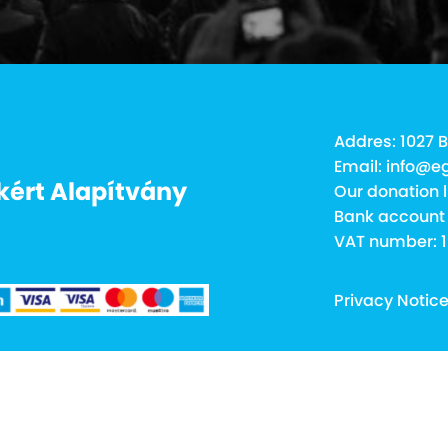
Addres: 1027 B
Email: info@e
kért Alapítvány
Our donation l
Bank account
VAT number: 
Privacy Notic