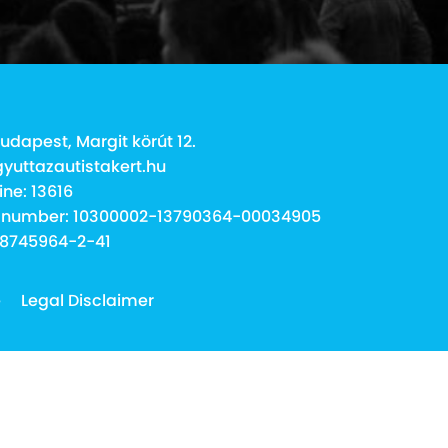
udapest, Margit körút 12.
gyuttazautistakert.hu
ine: 13616
 number: 10300002-13790364-00034905
18745964-2-41
e
Legal Disclaimer