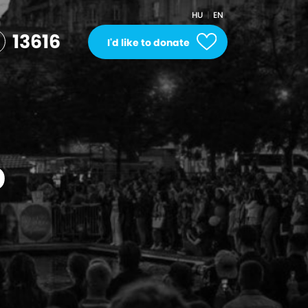
HU
EN
13616
I'd like to donate
b