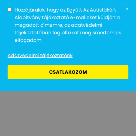
Hozzájárulok, hogy az Együtt Az Autistákért
*
Alapítvány tájékoztató e-maileket küldjön a
megadott címemre, az adatvédelmi
tájékoztatóban foglaltakat megismertem és
Adatvédelmi Tájékoztató
Jogi Nyilatkozat
Átláthatóság
elfogadom.
Adatvédelmi tájékoztatónk
CSATLAKOZOM