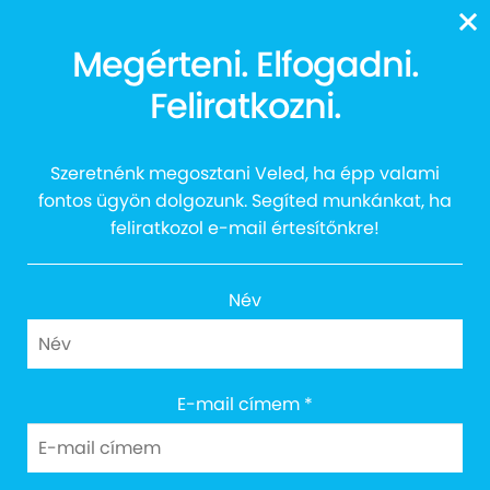
13616
Megérteni. Elfogadni.
Auttalent 2023 –
Feliratkozni.
Megszületett a döntés
Szeretnénk megosztani Veled, ha épp valami
fontos ügyön dolgozunk. Segíted munkánkat, ha
feliratkozol e-mail értesítőnkre!
Név
Cím: 1027 Budapest, Margit körút 12.
E-mail címem
*
Email: info@egyuttazautistakert.hu
Adományvonalunk: 13616
Bankszámlaszám: 10300002-13790364-00034905
Adószám: 18745964-2-41