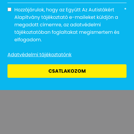
Hozzájárulok, hogy az Együtt Az Autistákért
*
Alapítvány tájékoztató e-maileket küldjön a
megadott címemre, az adatvédelmi
tájékoztatóban foglaltakat megismertem és
Adatvédelmi Tájékoztató
Jogi Nyilatkozat
Átláthatóság
elfogadom.
Adatvédelmi tájékoztatónk
CSATLAKOZOM