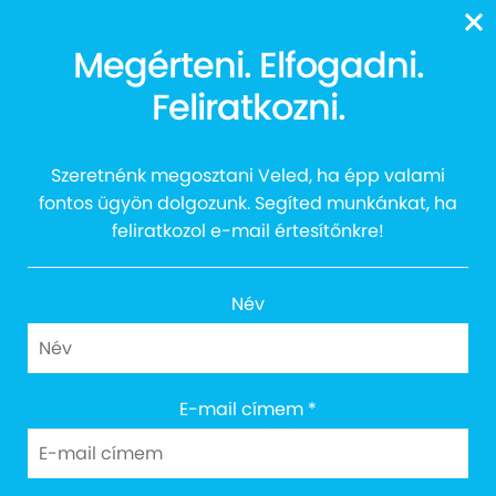
13616
Megérteni. Elfogadni.
AUTTALENT 2021 – Együtt
Feliratkozni.
a tehetségekért!
Szeretnénk megosztani Veled, ha épp valami
fontos ügyön dolgozunk. Segíted munkánkat, ha
feliratkozol e-mail értesítőnkre!
Név
Cím: 1027 Budapest, Margit körút 12.
E-mail címem
*
Email: info@egyuttazautistakert.hu
Adományvonalunk: 13616
Bankszámlaszám: 10300002-13790364-00034905
Adószám: 18745964-2-41