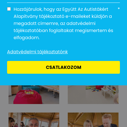
Hozzájárulok, hogy az Együtt Az Autistákért
*
Alapítvány tájékoztató e-maileket küldjön a
megadott címemre, az adatvédelmi
tájékoztatóban foglaltakat megismertem és
elfogadom.
Adatvédelmi tájékoztatónk
CSATLAKOZOM