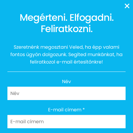
13616
Megérteni. Elfogadni.
Feliratkozni.
Autitsa Vizsgálóközpont
Szeretnénk megosztani Veled, ha épp valami
fontos ügyön dolgozunk. Segíted munkánkat, ha
feliratkozol e-mail értesítőnkre!
Név
E-mail címem
*