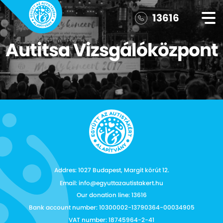
13616
Autitsa Vizsgálóközpont
Addres: 1027 Budapest, Margit körút 12.
Email: info@egyuttazautistakert.hu
Our donation line: 13616
Bank account number: 10300002-13790364-00034905
VAT number: 18745964-2-41