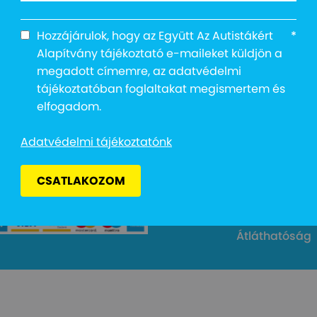
Hozzájárulok, hogy az Együtt Az Autistákért
*
Alapítvány tájékoztató e-maileket küldjön a
megadott címemre, az adatvédelmi
tájékoztatóban foglaltakat megismertem és
Cím: 1027 Buda
elfogadom.
Email: info@e
kért Alapítvány
Adományvonal
Adatvédelmi tájékoztatónk
Bankszámlas
Adószám: 187
CSATLAKOZOM
Adatvédelmi 
Átláthatóság