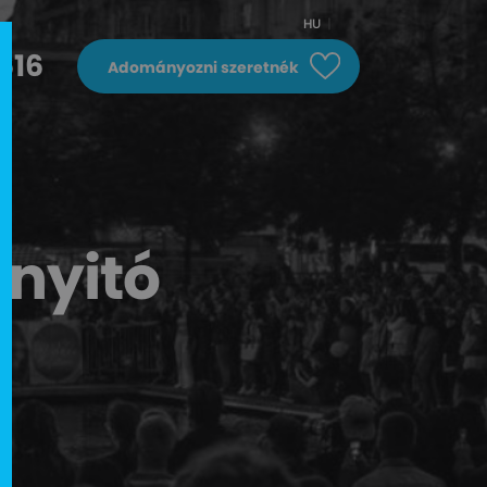
HU
616
Adományozni szeretnék
nyitó