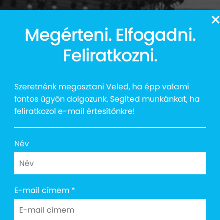
13
Megérteni. Elfogadni.
Auttalent 2025
Média
Social
Kapcsolat
Shop
Feliratkozni.
Szeretnénk megosztani Veled, ha épp valami
fontos ügyön dolgozunk. Segíted munkánkat, ha
feliratkozol e-mail értesítőnkre!
sta Mintaház meg
Név
E-mail címem
*