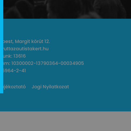
pest, Margit körút 12.
gyuttazautistakert.hu
unk: 13616
zám: 10300002-13790364-00034905
45964-2-41
Tájékoztató
Jogi Nyilatkozat