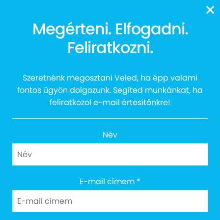
13616
Megérteni. Elfogadni.
Feliratkozni.
Adventi Süti Shop 2021
Szeretnénk megosztani Veled, ha épp valami
fontos ügyön dolgozunk. Segíted munkánkat, ha
feliratkozol e-mail értesítőnkre!
Név
Cím: 1027 Budapest, Margit körút 12.
E-mail címem
*
Email: info@egyuttazautistakert.hu
Adományvonalunk: 13616
Bankszámlaszám: 10300002-13790364-00034905
Adószám: 18745964-2-41