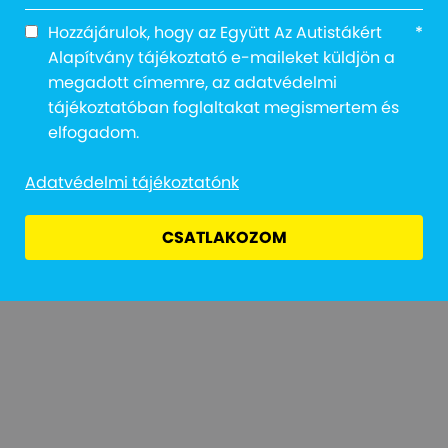
Hozzájárulok, hogy az Együtt Az Autistákért
*
Alapítvány tájékoztató e-maileket küldjön a
megadott címemre, az adatvédelmi
tájékoztatóban foglaltakat megismertem és
Adatvédelmi Tájékoztató
Jogi Nyilatkozat
Átláthatóság
elfogadom.
Adatvédelmi tájékoztatónk
CSATLAKOZOM