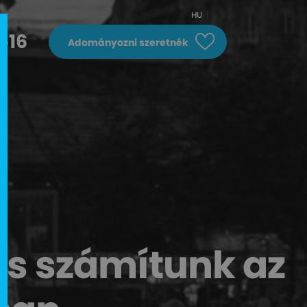
HU
616
Adományozni szeretnék
is számítunk az