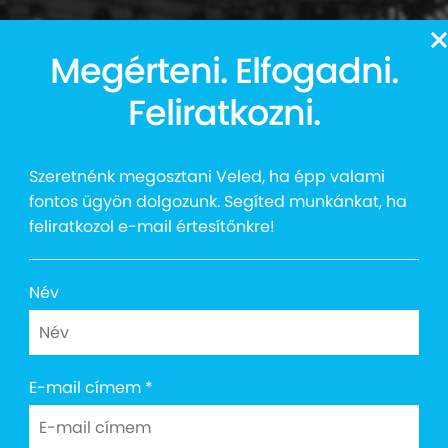
13
Megérteni. Elfogadni.
Auttalent 2025
Média
Social
Kapcsolat
Shop
Feliratkozni.
Szeretnénk megosztani Veled, ha épp valami
fontos ügyön dolgozunk. Segíted munkánkat, ha
feliratkozol e-mail értesítőnkre!
Név
k támogatására 
E-mail címem
*