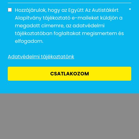
Hozzájárulok, hogy az Együtt Az Autistákért
*
Alapítvány tájékoztató e-maileket küldjön a
megadott címemre, az adatvédelmi
tájékoztatóban foglaltakat megismertem és
Adatvédelmi Tájékoztató
Jogi Nyilatkozat
Átláthatóság
elfogadom.
Adatvédelmi tájékoztatónk
CSATLAKOZOM