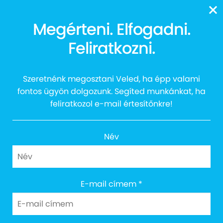
A focidrukkerek
13616
Megérteni. Elfogadni.
támogatására is
Feliratkozni.
számítunk az EB szurkolói
zónájában
Szeretnénk megosztani Veled, ha épp valami
fontos ügyön dolgozunk. Segíted munkánkat, ha
feliratkozol e-mail értesítőnkre!
Név
Cím: 1027 Budapest, Margit körút 12.
E-mail címem
*
Email: info@egyuttazautistakert.hu
Adományvonalunk: 13616
Bankszámlaszám: 10300002-13790364-00034905
Adószám: 18745964-2-41