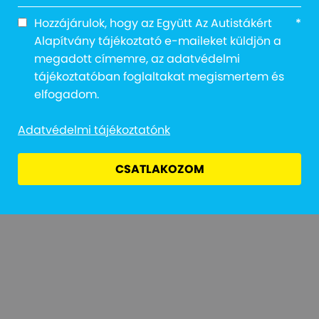
Hozzájárulok, hogy az Együtt Az Autistákért
*
Alapítvány tájékoztató e-maileket küldjön a
megadott címemre, az adatvédelmi
tájékoztatóban foglaltakat megismertem és
Adatvédelmi Tájékoztató
Jogi Nyilatkozat
Átláthatóság
elfogadom.
Adatvédelmi tájékoztatónk
CSATLAKOZOM