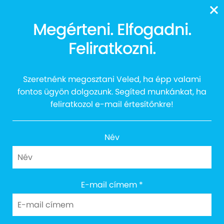
13616
Megérteni. Elfogadni.
Feliratkozni.
Szeretnénk megosztani Veled, ha épp valami
fontos ügyön dolgozunk. Segíted munkánkat, ha
feliratkozol e-mail értesítőnkre!
Név
Cím: 1027 Budapest, Margit körút 12.
E-mail címem
*
Email: info@egyuttazautistakert.hu
Adományvonalunk: 13616
Bankszámlaszám: 10300002-13790364-00034905
Adószám: 18745964-2-41