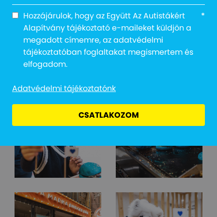
Hozzájárulok, hogy az Együtt Az Autistákért
*
Alapítvány tájékoztató e-maileket küldjön a
megadott címemre, az adatvédelmi
tájékoztatóban foglaltakat megismertem és
elfogadom.
Adatvédelmi tájékoztatónk
CSATLAKOZOM