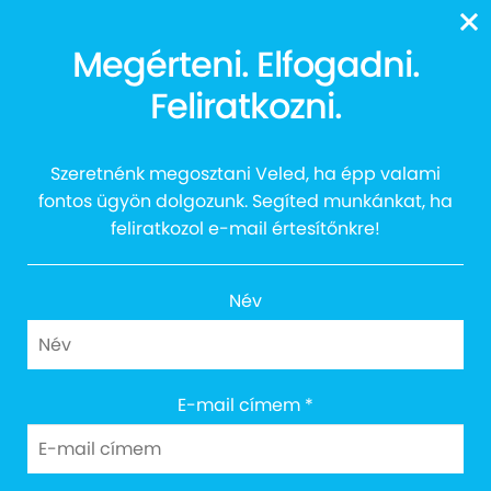
13616
Megérteni. Elfogadni.
Szikrások EGYÜTT
Feliratkozni.
burgerezése💙🍔
Szeretnénk megosztani Veled, ha épp valami
fontos ügyön dolgozunk. Segíted munkánkat, ha
feliratkozol e-mail értesítőnkre!
Név
E-mail címem
*