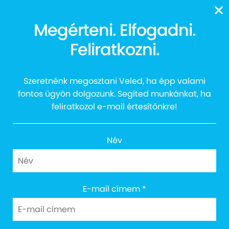
13616
Megérteni. Elfogadni.
Szikrások EGYÜTT
Feliratkozni.
burgerezése💙🍔
Szeretnénk megosztani Veled, ha épp valami
fontos ügyön dolgozunk. Segíted munkánkat, ha
feliratkozol e-mail értesítőnkre!
Név
Cím: 1027 Budapest, Margit körút 12.
E-mail címem
*
Email: info@egyuttazautistakert.hu
Adományvonalunk: 13616
Bankszámlaszám: 10300002-13790364-00034905
Adószám: 18745964-2-41