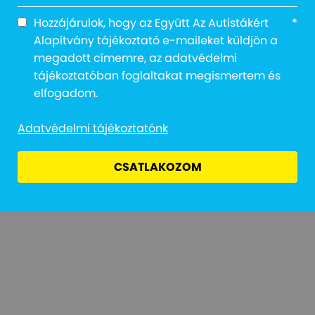
Hozzájárulok, hogy az Együtt Az Autistákért
*
Alapítvány tájékoztató e-maileket küldjön a
megadott címemre, az adatvédelmi
tájékoztatóban foglaltakat megismertem és
Adatvédelmi Tájékoztató
Jogi Nyilatkozat
Átláthatóság
elfogadom.
Adatvédelmi tájékoztatónk
CSATLAKOZOM