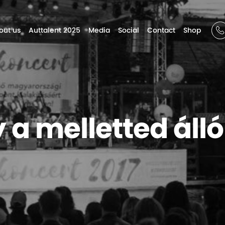
out us
Auttalent 2025
Media
Social
Contact
Shop
 a melletted álló 