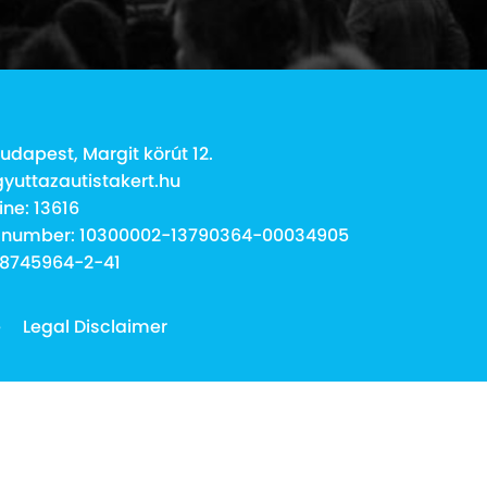
udapest, Margit körút 12.
gyuttazautistakert.hu
ine: 13616
 number: 10300002-13790364-00034905
18745964-2-41
e
Legal Disclaimer