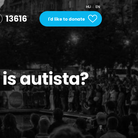
HU
EN
13616
I'd like to donate
is autista?