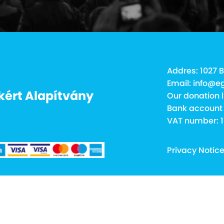
Addres: 1027 B
Email: info@e
kért Alapítvány
Our donation l
Bank account
VAT number: 
Privacy Notic