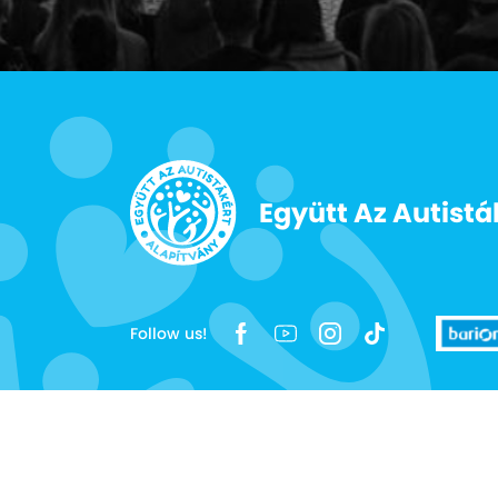
Együtt Az Autistá
Follow us!