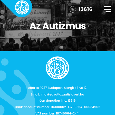
13616
Az Autizmus
Addres: 1027 Budapest, Margit körút 12.
Email: info@egyuttazautistakert.hu
Our donation line: 13616
Bank account number: 10300002-13790364-00034905
VAT number: 18745964-2-41