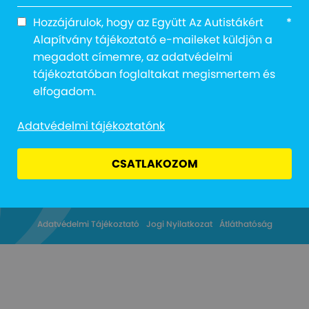
Hozzájárulok, hogy az Együtt Az Autistákért
*
Alapítvány tájékoztató e-maileket küldjön a
megadott címemre, az adatvédelmi
Cím: 1027 Budapest, Margit körút 12.
tájékoztatóban foglaltakat megismertem és
Email: info@egyuttazautistakert.hu
elfogadom.
Adományvonalunk: 13616
Bankszámlaszám: 10300002-13790364-00034905
Adatvédelmi tájékoztatónk
Adószám: 18745964-2-41
CSATLAKOZOM
Adatvédelmi Tájékoztató
Jogi Nyilatkozat
Átláthatóság