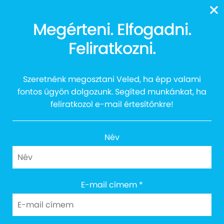
Szerző:
andre
13616
Megérteni. Elfogadni.
Feliratkozni.
Posted on
2020/03/29
by
andre
Hello world!
Szeretnénk megosztani Veled, ha épp valami
fontos ügyön dolgozunk. Segíted munkánkat, ha
feliratkozol e-mail értesítőnkre!
Welcome to WordPress. This is your first post. Edit or
delete it, then start writing!
Név
Category:
Uncategorized @hu
E-mail címem
*