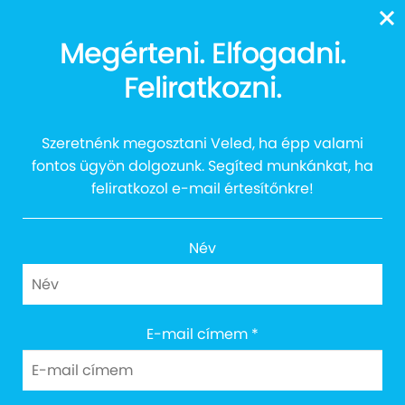
13616
Megérteni. Elfogadni.
Szikra Tehetséggondozó
Feliratkozni.
Egyesület – tábor 2022
Szeretnénk megosztani Veled, ha épp valami
fontos ügyön dolgozunk. Segíted munkánkat, ha
feliratkozol e-mail értesítőnkre!
Név
E-mail címem
*