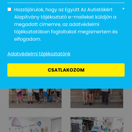
Hozzájárulok, hogy az Együtt Az Autistákért
*
Alapítvány tájékoztató e-maileket küldjön a
megadott címemre, az adatvédelmi
tájékoztatóban foglaltakat megismertem és
elfogadom.
Adatvédelmi tájékoztatónk
CSATLAKOZOM