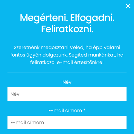
13616
Megérteni. Elfogadni.
Séta az autizmussal
Feliratkozni.
élőkért
Szeretnénk megosztani Veled, ha épp valami
fontos ügyön dolgozunk. Segíted munkánkat, ha
feliratkozol e-mail értesítőnkre!
Név
E-mail címem
*