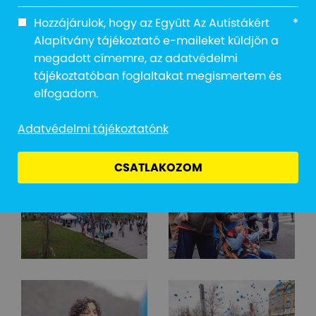
Hozzájárulok, hogy az Együtt Az Autistákért
*
Alapítvány tájékoztató e-maileket küldjön a
megadott címemre, az adatvédelmi
tájékoztatóban foglaltakat megismertem és
elfogadom.
Adatvédelmi tájékoztatónk
CSATLAKOZOM