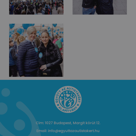
Cím: 1027 Budapest, Margit körút 12.
Email: info@egyuttazautistakert.hu