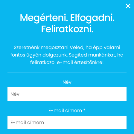
Rúzsa Magdolna X
13616
Megérteni. Elfogadni.
Szakács Gergő: Kék a
Feliratkozni.
Szívem Live – Budapest
Park 2023. augusztus 12.
Szeretnénk megosztani Veled, ha épp valami
fontos ügyön dolgozunk. Segíted munkánkat, ha
feliratkozol e-mail értesítőnkre!
Név
E-mail címem
*