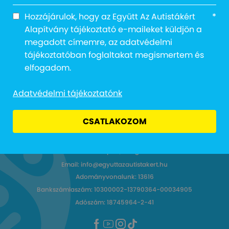
Notice
: Trying to access array offset on value of
type null in
Hozzájárulok, hogy az Együtt Az Autistákért
*
/home/egyuttazautistak/public_html/wp-
Alapítvány tájékoztató e-maileket küldjön a
content/themes/frontend/single-media-
megadott címemre, az adatvédelmi
videos.php
on line
10
tájékoztatóban foglaltakat megismertem és
elfogadom.
Adatvédelmi tájékoztatónk
CSATLAKOZOM
Cím: 1027 Budapest, Margit körút 12.
Email: info@egyuttazautistakert.hu
Adományvonalunk: 13616
Bankszámlaszám: 10300002-13790364-00034905
Adószám: 18745964-2-41