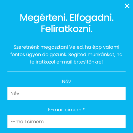
13616
Megérteni. Elfogadni.
Feliratkozni.
Paloznaki Jazzpiknik
Szeretnénk megosztani Veled, ha épp valami
fontos ügyön dolgozunk. Segíted munkánkat, ha
feliratkozol e-mail értesítőnkre!
Név
E-mail címem
*