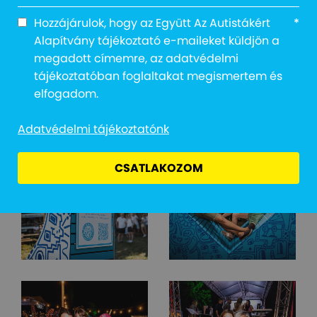
Hozzájárulok, hogy az Együtt Az Autistákért
*
Alapítvány tájékoztató e-maileket küldjön a
megadott címemre, az adatvédelmi
tájékoztatóban foglaltakat megismertem és
elfogadom.
Adatvédelmi tájékoztatónk
CSATLAKOZOM