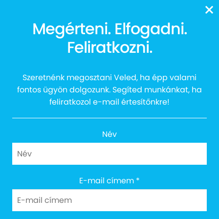
13616
Megérteni. Elfogadni.
Feliratkozni.
Mosoly Koncert 2017
Szeretnénk megosztani Veled, ha épp valami
fontos ügyön dolgozunk. Segíted munkánkat, ha
feliratkozol e-mail értesítőnkre!
Név
E-mail címem
*