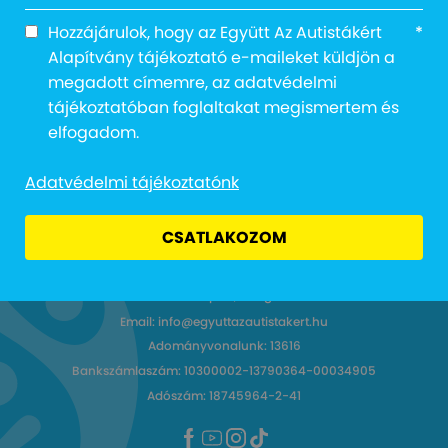
Notice
: Trying to access array offset on value of
type null in
Hozzájárulok, hogy az Együtt Az Autistákért
*
/home/egyuttazautistak/public_html/wp-
Alapítvány tájékoztató e-maileket küldjön a
content/themes/frontend/single-media-
megadott címemre, az adatvédelmi
videos.php
on line
10
tájékoztatóban foglaltakat megismertem és
elfogadom.
Adatvédelmi tájékoztatónk
CSATLAKOZOM
Cím: 1027 Budapest, Margit körút 12.
Email: info@egyuttazautistakert.hu
Adományvonalunk: 13616
Bankszámlaszám: 10300002-13790364-00034905
Adószám: 18745964-2-41