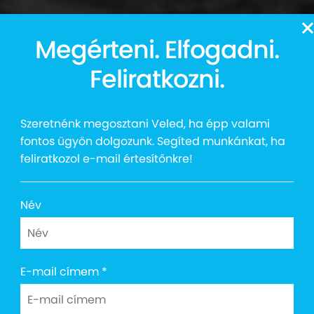
13
Megérteni. Elfogadni.
Auttalent 2025
Média
Social
Kapcsolat
Shop
Feliratkozni.
Szeretnénk megosztani Veled, ha épp valami
fontos ügyön dolgozunk. Segíted munkánkat, ha
feliratkozol e-mail értesítőnkre!
Név
E-mail címem
*