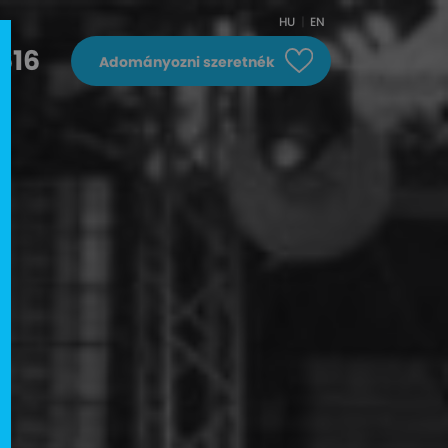
HU
EN
616
Adományozni szeretnék