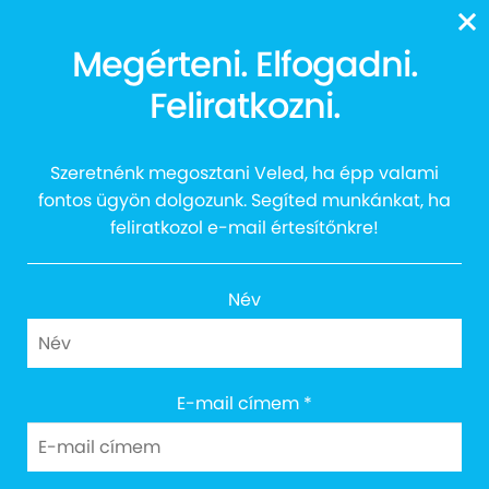
13616
Megérteni. Elfogadni.
Feliratkozni.
Mintaház
Szeretnénk megosztani Veled, ha épp valami
fontos ügyön dolgozunk. Segíted munkánkat, ha
feliratkozol e-mail értesítőnkre!
Név
E-mail címem
*