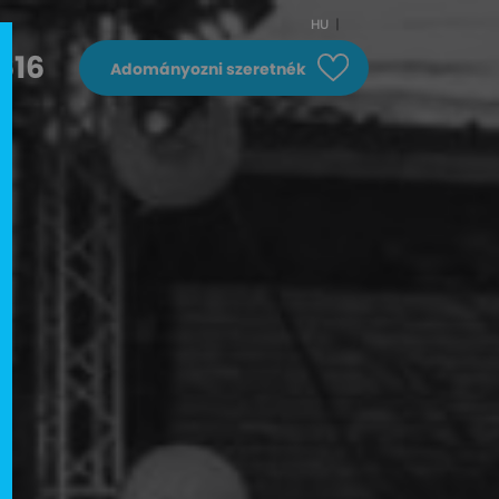
HU
616
Adományozni szeretnék