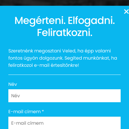
13
Megérteni. Elfogadni.
Auttalent 2025
Média
Social
Kapcsolat
Shop
Feliratkozni.
Szeretnénk megosztani Veled, ha épp valami
fontos ügyön dolgozunk. Segíted munkánkat, ha
feliratkozol e-mail értesítőnkre!
Név
E-mail címem
*