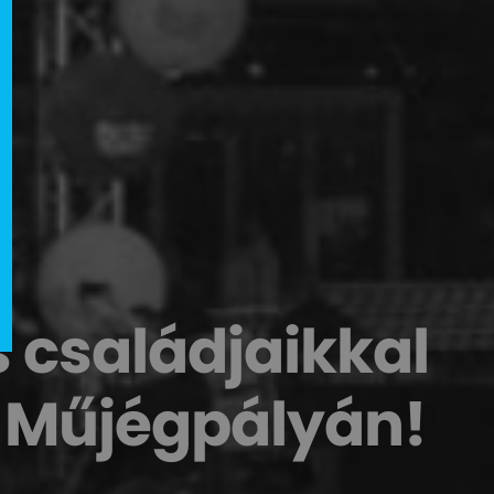
 családjaikkal
i Műjégpályán!