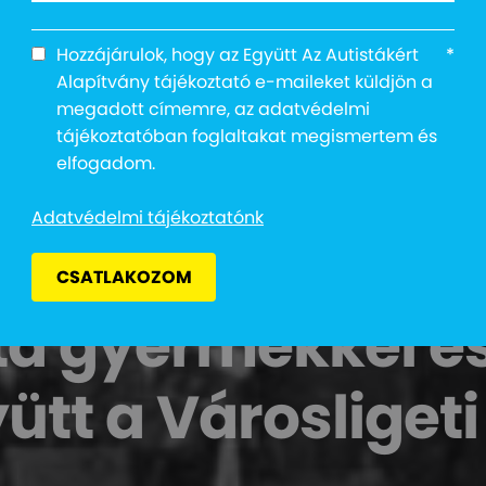
Hozzájárulok, hogy az Együtt Az Autistákért
*
Alapítvány tájékoztató e-maileket küldjön a
megadott címemre, az adatvédelmi
tájékoztatóban foglaltakat megismertem és
elfogadom.
Adatvédelmi tájékoztatónk
CSATLAKOZOM
sta gyermekkel és
ütt a Városliget