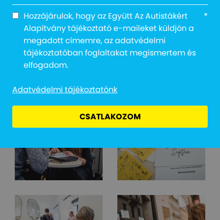
Hozzájárulok, hogy az Együtt Az Autistákért
*
Alapítvány tájékoztató e-maileket küldjön a
megadott címemre, az adatvédelmi
tájékoztatóban foglaltakat megismertem és
elfogadom.
Adatvédelmi tájékoztatónk
CSATLAKOZOM