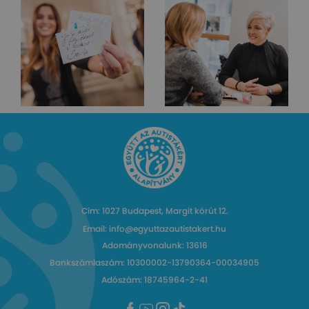
Cím: 1027 Budapest, Margit körút 12.
Email: info@egyuttazautistakert.hu
Adományvonalunk: 13616
Bankszámlaszám: 10300002-13790364-00034905
Adószám: 18745964-2-41