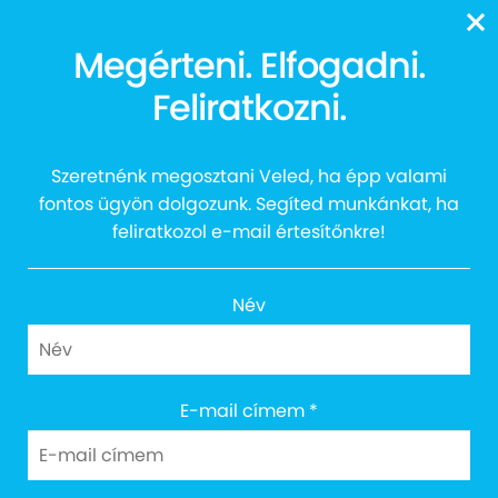
13616
Megérteni. Elfogadni.
Kedves üzenetekkel az
Feliratkozni.
autistákért
Szeretnénk megosztani Veled, ha épp valami
fontos ügyön dolgozunk. Segíted munkánkat, ha
feliratkozol e-mail értesítőnkre!
Név
E-mail címem
*