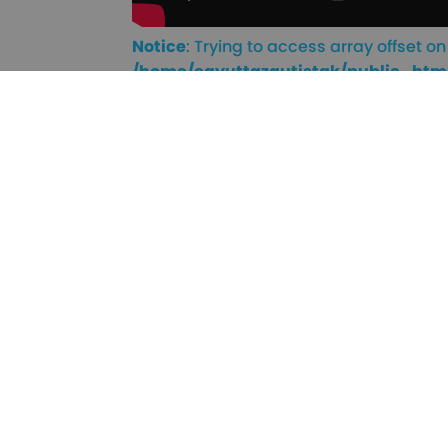
Notice
: Trying to access array offset on 
/home/egyuttazautistak/public_htm
content/themes/frontend/single-me
Együtt Az Autistá
Kövess minket!