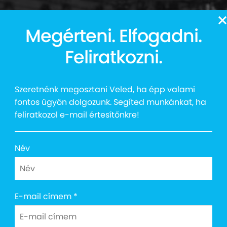
13
Megérteni. Elfogadni.
Auttalent 2025
Média
Social
Kapcsolat
Shop
Feliratkozni.
Szeretnénk megosztani Veled, ha épp valami
fontos ügyön dolgozunk. Segíted munkánkat, ha
feliratkozol e-mail értesítőnkre!
Név
E-mail címem
*