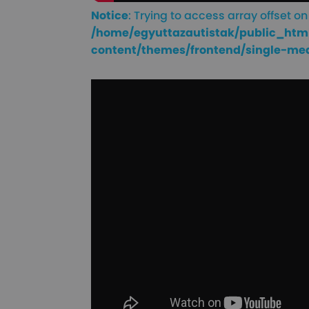
Notice
: Trying to access array offset on 
/home/egyuttazautistak/public_htm
content/themes/frontend/single-me