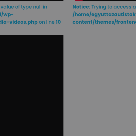
value of type null in
Notice
: Trying to access a
l/wp-
/home/egyuttazautistak
dia-videos.php
on line
10
content/themes/fronten