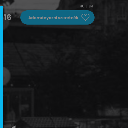
HU
EN
616
Adományozni szeretnék