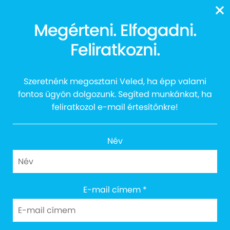
13616
Megérteni. Elfogadni.
Feliratkozni.
EGYÜTT burger
Szeretnénk megosztani Veled, ha épp valami
fontos ügyön dolgozunk. Segíted munkánkat, ha
feliratkozol e-mail értesítőnkre!
Név
E-mail címem
*