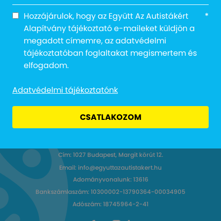
Hozzájárulok, hogy az Együtt Az Autistákért
*
Alapítvány tájékoztató e-maileket küldjön a
megadott címemre, az adatvédelmi
tájékoztatóban foglaltakat megismertem és
elfogadom.
Adatvédelmi tájékoztatónk
CSATLAKOZOM
Cím: 1027 Budapest, Margit körút 12.
Email: info@egyuttazautistakert.hu
Adományvonalunk: 13616
Bankszámlaszám: 10300002-13790364-00034905
Adószám: 18745964-2-41