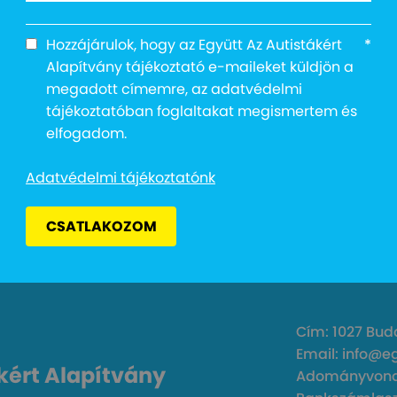
Hozzájárulok, hogy az Együtt Az Autistákért
*
Alapítvány tájékoztató e-maileket küldjön a
megadott címemre, az adatvédelmi
tájékoztatóban foglaltakat megismertem és
elfogadom.
value of type null in
l/wp-
Adatvédelmi tájékoztatónk
dia-videos.php
on line
10
CSATLAKOZOM
Cím: 1027 Buda
Email: info@e
kért Alapítvány
Adományvonal