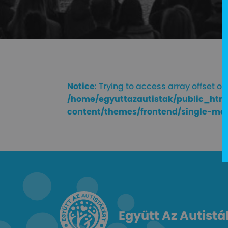
Notice
: Trying to access array offset on 
/home/egyuttazautistak/public_htm
content/themes/frontend/single-me
Együtt Az Autistá