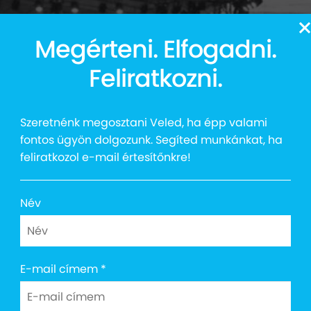
13
Megérteni. Elfogadni.
Auttalent 2025
Média
Social
Kapcsolat
Shop
Feliratkozni.
Szeretnénk megosztani Veled, ha épp valami
fontos ügyön dolgozunk. Segíted munkánkat, ha
feliratkozol e-mail értesítőnkre!
istákért jótékon
Név
E-mail címem
*