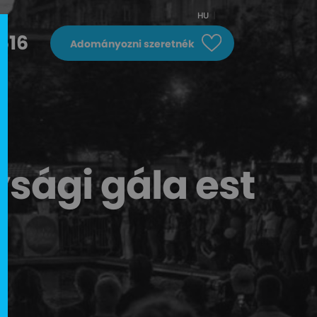
HU
616
Adományozni szeretnék
ysági gála est