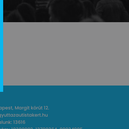
pest, Margit körút 12.
gyuttazautistakert.hu
unk: 13616