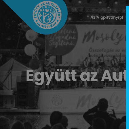
Az Alapítványról
Együtt az Aut