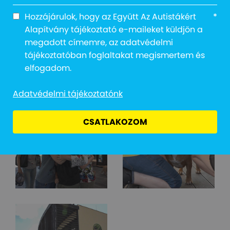
Hozzájárulok, hogy az Együtt Az Autistákért
*
Alapítvány tájékoztató e-maileket küldjön a
megadott címemre, az adatvédelmi
tájékoztatóban foglaltakat megismertem és
elfogadom.
Adatvédelmi tájékoztatónk
CSATLAKOZOM