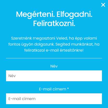
13616
Megérteni. Elfogadni.
Feliratkozni.
Csudibogár Július
Szeretnénk megosztani Veled, ha épp valami
fontos ügyön dolgozunk. Segíted munkánkat, ha
feliratkozol e-mail értesítőnkre!
Név
E-mail címem
*