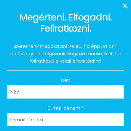
13616
Megérteni. Elfogadni.
Csendes órák a
Feliratkozni.
Városligeti Műjégpályán
Szeretnénk megosztani Veled, ha épp valami
fontos ügyön dolgozunk. Segíted munkánkat, ha
feliratkozol e-mail értesítőnkre!
Név
E-mail címem
*