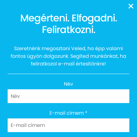
13616
Megérteni. Elfogadni.
Csendes órák a
Feliratkozni.
Városligeti Műjégpályán
Szeretnénk megosztani Veled, ha épp valami
fontos ügyön dolgozunk. Segíted munkánkat, ha
feliratkozol e-mail értesítőnkre!
Név
E-mail címem
*