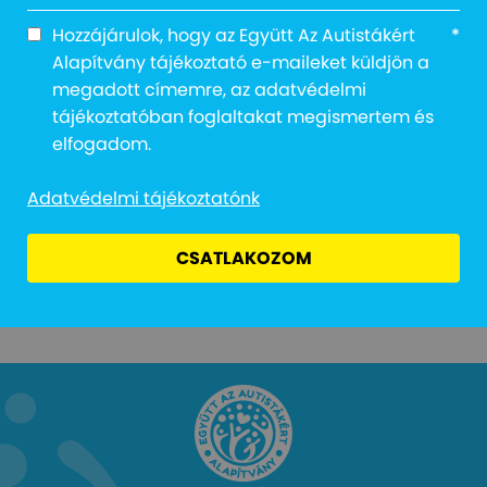
Notice
: Trying to access array offset on value of
type null in
Hozzájárulok, hogy az Együtt Az Autistákért
*
/home/egyuttazautistak/public_html/wp-
Alapítvány tájékoztató e-maileket küldjön a
content/themes/frontend/single-media-
megadott címemre, az adatvédelmi
videos.php
on line
10
tájékoztatóban foglaltakat megismertem és
elfogadom.
Notice
: Trying to access array offset on value of
Adatvédelmi tájékoztatónk
type null in
/home/egyuttazautistak/public_html/wp-
CSATLAKOZOM
content/themes/frontend/single-media-
videos.php
on line
10