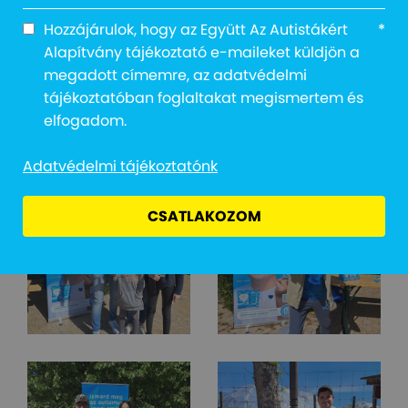
Hozzájárulok, hogy az Együtt Az Autistákért
*
Alapítvány tájékoztató e-maileket küldjön a
megadott címemre, az adatvédelmi
tájékoztatóban foglaltakat megismertem és
elfogadom.
Adatvédelmi tájékoztatónk
CSATLAKOZOM