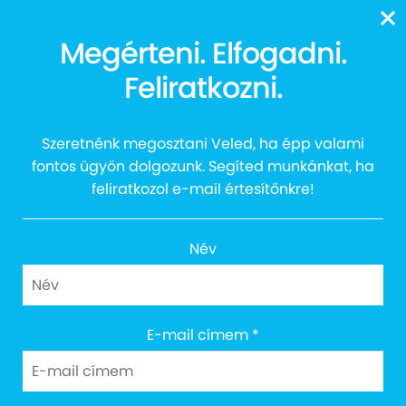
13616
Az alapítvány
Megérteni. Elfogadni.
Feliratkozni.
örökbefogadott egy
alpakát
Szeretnénk megosztani Veled, ha épp valami
fontos ügyön dolgozunk. Segíted munkánkat, ha
feliratkozol e-mail értesítőnkre!
Név
E-mail címem
*