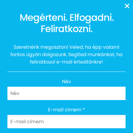
13616
Megérteni. Elfogadni.
Feliratkozni.
Adventi Süti Shop 2019
Szeretnénk megosztani Veled, ha épp valami
fontos ügyön dolgozunk. Segíted munkánkat, ha
feliratkozol e-mail értesítőnkre!
Név
E-mail címem
*