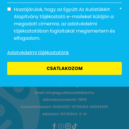
Notice
: Trying to access array offset on value of
type null in
Hozzájárulok, hogy az Együtt Az Autistákért
*
/home/egyuttazautistak/public_html/wp-
Alapítvány tájékoztató e-maileket küldjön a
content/themes/frontend/single-media-
megadott címemre, az adatvédelmi
videos.php
on line
10
tájékoztatóban foglaltakat megismertem és
elfogadom.
Adatvédelmi tájékoztatónk
CSATLAKOZOM
Cím: 1027 Budapest, Margit körút 12.
Email: info@egyuttazautistakert.hu
Adományvonalunk: 13616
Bankszámlaszám: 10300002-13790364-00034905
Adószám: 18745964-2-41